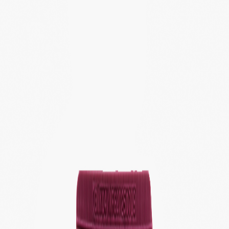
Определяем...
Профиль
Каталог
Бренды
Новинки
Хиты
Скидки
Подборки
Блог
УХОД
ВОЛОСЫ
МАКИЯЖ
АРОМАТЫ
ДЛЯ ДЕТЕЙ
ДЛЯ МУЖЧИН
МИНИАТЮРЫ
НАБОРЫ
Определяем...
Бренды
Новинки
Хиты
Скидки
Подборки
Блог
Каталог