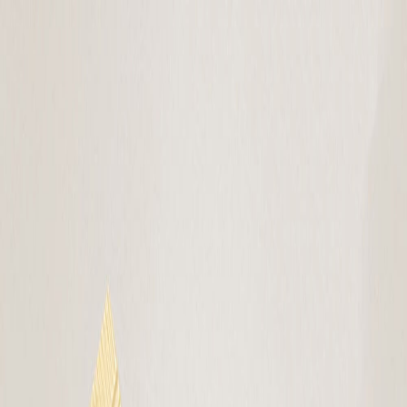
Определяем...
Профиль
Каталог
Бренды
Новинки
Хиты
Скидки
Подборки
Блог
УХОД
ВОЛОСЫ
МАКИЯЖ
АРОМАТЫ
ДЛЯ ДЕТЕЙ
ДЛЯ МУЖЧИН
МИНИАТЮРЫ
НАБОРЫ
Определяем...
Бренды
Новинки
Хиты
Скидки
Подборки
Блог
Каталог