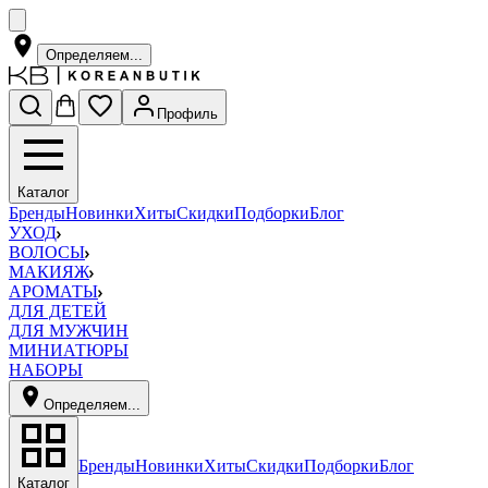
Определяем...
Профиль
Каталог
Бренды
Новинки
Хиты
Скидки
Подборки
Блог
УХОД
ВОЛОСЫ
МАКИЯЖ
АРОМАТЫ
ДЛЯ ДЕТЕЙ
ДЛЯ МУЖЧИН
МИНИАТЮРЫ
НАБОРЫ
Определяем...
Бренды
Новинки
Хиты
Скидки
Подборки
Блог
Каталог