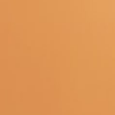
Определяем...
Профиль
Каталог
Бренды
Новинки
Хиты
Скидки
Подборки
Блог
УХОД
ВОЛОСЫ
МАКИЯЖ
АРОМАТЫ
ДЛЯ ДЕТЕЙ
ДЛЯ МУЖЧИН
МИНИАТЮРЫ
НАБОРЫ
Определяем...
Бренды
Новинки
Хиты
Скидки
Подборки
Блог
Каталог