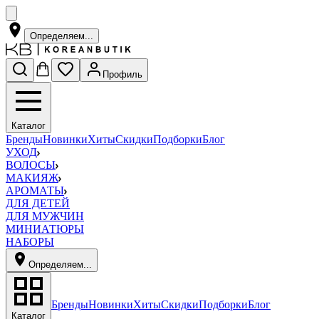
Определяем...
Профиль
Каталог
Бренды
Новинки
Хиты
Скидки
Подборки
Блог
УХОД
ВОЛОСЫ
МАКИЯЖ
АРОМАТЫ
ДЛЯ ДЕТЕЙ
ДЛЯ МУЖЧИН
МИНИАТЮРЫ
НАБОРЫ
Определяем...
Бренды
Новинки
Хиты
Скидки
Подборки
Блог
Каталог