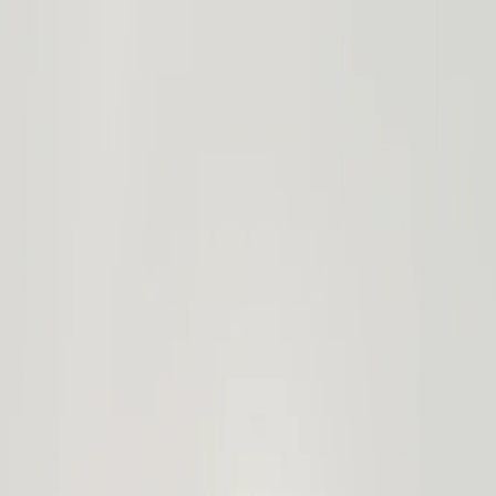
Определяем...
Профиль
Каталог
Бренды
Новинки
Хиты
Скидки
Подборки
Блог
УХОД
ВОЛОСЫ
МАКИЯЖ
АРОМАТЫ
ДЛЯ ДЕТЕЙ
ДЛЯ МУЖЧИН
МИНИАТЮРЫ
НАБОРЫ
Определяем...
Бренды
Новинки
Хиты
Скидки
Подборки
Блог
Каталог