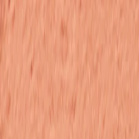
Определяем...
Профиль
Каталог
Бренды
Новинки
Хиты
Скидки
Подборки
Блог
УХОД
ВОЛОСЫ
МАКИЯЖ
АРОМАТЫ
ДЛЯ ДЕТЕЙ
ДЛЯ МУЖЧИН
МИНИАТЮРЫ
НАБОРЫ
Определяем...
Бренды
Новинки
Хиты
Скидки
Подборки
Блог
Каталог