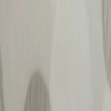
Определяем...
Профиль
Каталог
Бренды
Новинки
Хиты
Скидки
Подборки
Блог
УХОД
ВОЛОСЫ
МАКИЯЖ
АРОМАТЫ
ДЛЯ ДЕТЕЙ
ДЛЯ МУЖЧИН
МИНИАТЮРЫ
НАБОРЫ
Определяем...
Бренды
Новинки
Хиты
Скидки
Подборки
Блог
Каталог