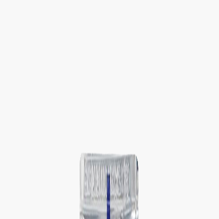
Определяем...
Профиль
Каталог
Бренды
Новинки
Хиты
Скидки
Подборки
Блог
УХОД
ВОЛОСЫ
МАКИЯЖ
АРОМАТЫ
ДЛЯ ДЕТЕЙ
ДЛЯ МУЖЧИН
МИНИАТЮРЫ
НАБОРЫ
Определяем...
Бренды
Новинки
Хиты
Скидки
Подборки
Блог
Каталог