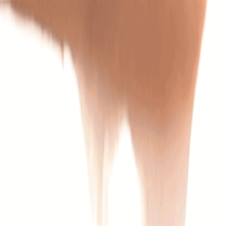
Определяем...
Профиль
Каталог
Бренды
Новинки
Хиты
Скидки
Подборки
Блог
УХОД
ВОЛОСЫ
МАКИЯЖ
АРОМАТЫ
ДЛЯ ДЕТЕЙ
ДЛЯ МУЖЧИН
МИНИАТЮРЫ
НАБОРЫ
Определяем...
Бренды
Новинки
Хиты
Скидки
Подборки
Блог
Каталог