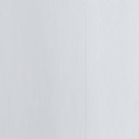
Определяем...
Профиль
Каталог
Бренды
Новинки
Хиты
Скидки
Подборки
Блог
УХОД
ВОЛОСЫ
МАКИЯЖ
АРОМАТЫ
ДЛЯ ДЕТЕЙ
ДЛЯ МУЖЧИН
МИНИАТЮРЫ
НАБОРЫ
Определяем...
Бренды
Новинки
Хиты
Скидки
Подборки
Блог
Каталог