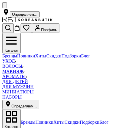
Определяем...
Профиль
Каталог
Бренды
Новинки
Хиты
Скидки
Подборки
Блог
УХОД
ВОЛОСЫ
МАКИЯЖ
АРОМАТЫ
ДЛЯ ДЕТЕЙ
ДЛЯ МУЖЧИН
МИНИАТЮРЫ
НАБОРЫ
Определяем...
Бренды
Новинки
Хиты
Скидки
Подборки
Блог
Каталог