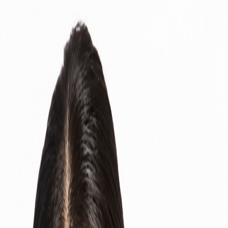
Определяем...
Профиль
Каталог
Бренды
Новинки
Хиты
Скидки
Подборки
Блог
УХОД
ВОЛОСЫ
МАКИЯЖ
АРОМАТЫ
ДЛЯ ДЕТЕЙ
ДЛЯ МУЖЧИН
МИНИАТЮРЫ
НАБОРЫ
Определяем...
Бренды
Новинки
Хиты
Скидки
Подборки
Блог
Каталог