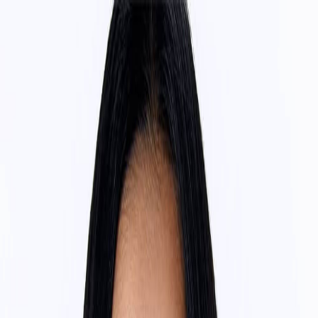
Определяем...
Профиль
Каталог
Бренды
Новинки
Хиты
Скидки
Подборки
Блог
УХОД
ВОЛОСЫ
МАКИЯЖ
АРОМАТЫ
ДЛЯ ДЕТЕЙ
ДЛЯ МУЖЧИН
МИНИАТЮРЫ
НАБОРЫ
Определяем...
Бренды
Новинки
Хиты
Скидки
Подборки
Блог
Каталог