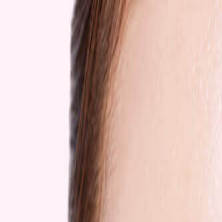
Определяем...
Профиль
Каталог
Бренды
Новинки
Хиты
Скидки
Подборки
Блог
УХОД
ВОЛОСЫ
МАКИЯЖ
АРОМАТЫ
ДЛЯ ДЕТЕЙ
ДЛЯ МУЖЧИН
МИНИАТЮРЫ
НАБОРЫ
Определяем...
Бренды
Новинки
Хиты
Скидки
Подборки
Блог
Каталог