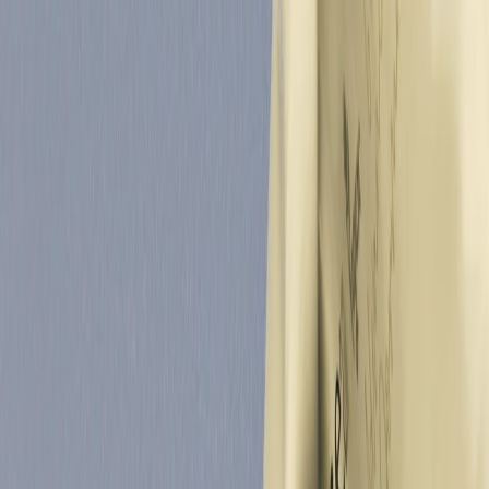
Определяем...
Профиль
Каталог
Бренды
Новинки
Хиты
Скидки
Подборки
Блог
УХОД
ВОЛОСЫ
МАКИЯЖ
АРОМАТЫ
ДЛЯ ДЕТЕЙ
ДЛЯ МУЖЧИН
МИНИАТЮРЫ
НАБОРЫ
Определяем...
Бренды
Новинки
Хиты
Скидки
Подборки
Блог
Каталог