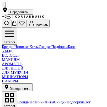
Определяем...
Профиль
Каталог
Бренды
Новинки
Хиты
Скидки
Подборки
Блог
УХОД
ВОЛОСЫ
МАКИЯЖ
АРОМАТЫ
ДЛЯ ДЕТЕЙ
ДЛЯ МУЖЧИН
МИНИАТЮРЫ
НАБОРЫ
Определяем...
Бренды
Новинки
Хиты
Скидки
Подборки
Блог
Каталог