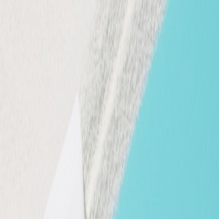
Определяем...
Профиль
Каталог
Бренды
Новинки
Хиты
Скидки
Подборки
Блог
УХОД
ВОЛОСЫ
МАКИЯЖ
АРОМАТЫ
ДЛЯ ДЕТЕЙ
ДЛЯ МУЖЧИН
МИНИАТЮРЫ
НАБОРЫ
Определяем...
Бренды
Новинки
Хиты
Скидки
Подборки
Блог
Каталог