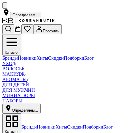
Определяем...
Профиль
Каталог
Бренды
Новинки
Хиты
Скидки
Подборки
Блог
УХОД
ВОЛОСЫ
МАКИЯЖ
АРОМАТЫ
ДЛЯ ДЕТЕЙ
ДЛЯ МУЖЧИН
МИНИАТЮРЫ
НАБОРЫ
Определяем...
Бренды
Новинки
Хиты
Скидки
Подборки
Блог
Каталог