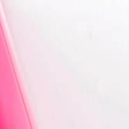
Определяем...
Профиль
Каталог
Бренды
Новинки
Хиты
Скидки
Подборки
Блог
УХОД
ВОЛОСЫ
МАКИЯЖ
АРОМАТЫ
ДЛЯ ДЕТЕЙ
ДЛЯ МУЖЧИН
МИНИАТЮРЫ
НАБОРЫ
Определяем...
Бренды
Новинки
Хиты
Скидки
Подборки
Блог
Каталог