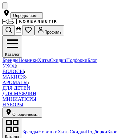
Определяем...
Профиль
Каталог
Бренды
Новинки
Хиты
Скидки
Подборки
Блог
УХОД
ВОЛОСЫ
МАКИЯЖ
АРОМАТЫ
ДЛЯ ДЕТЕЙ
ДЛЯ МУЖЧИН
МИНИАТЮРЫ
НАБОРЫ
Определяем...
Бренды
Новинки
Хиты
Скидки
Подборки
Блог
Каталог