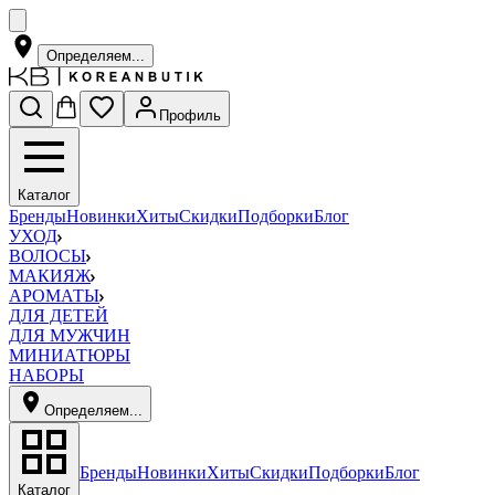
Определяем...
Профиль
Каталог
Бренды
Новинки
Хиты
Скидки
Подборки
Блог
УХОД
ВОЛОСЫ
МАКИЯЖ
АРОМАТЫ
ДЛЯ ДЕТЕЙ
ДЛЯ МУЖЧИН
МИНИАТЮРЫ
НАБОРЫ
Определяем...
Бренды
Новинки
Хиты
Скидки
Подборки
Блог
Каталог