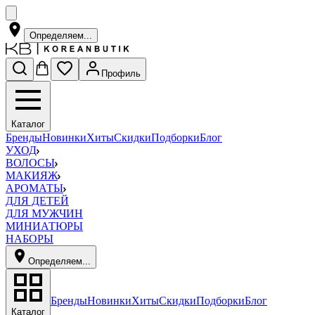
Определяем...
Профиль
Каталог
Бренды
Новинки
Хиты
Скидки
Подборки
Блог
УХОД
ВОЛОСЫ
МАКИЯЖ
АРОМАТЫ
ДЛЯ ДЕТЕЙ
ДЛЯ МУЖЧИН
МИНИАТЮРЫ
НАБОРЫ
Определяем...
Бренды
Новинки
Хиты
Скидки
Подборки
Блог
Каталог