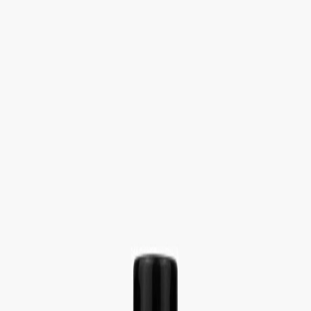
Определяем...
Профиль
Каталог
Бренды
Новинки
Хиты
Скидки
Подборки
Блог
УХОД
ВОЛОСЫ
МАКИЯЖ
АРОМАТЫ
ДЛЯ ДЕТЕЙ
ДЛЯ МУЖЧИН
МИНИАТЮРЫ
НАБОРЫ
Определяем...
Бренды
Новинки
Хиты
Скидки
Подборки
Блог
Каталог