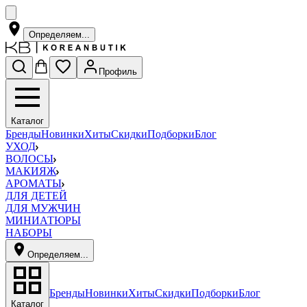
Определяем...
Профиль
Каталог
Бренды
Новинки
Хиты
Скидки
Подборки
Блог
УХОД
ВОЛОСЫ
МАКИЯЖ
АРОМАТЫ
ДЛЯ ДЕТЕЙ
ДЛЯ МУЖЧИН
МИНИАТЮРЫ
НАБОРЫ
Определяем...
Бренды
Новинки
Хиты
Скидки
Подборки
Блог
Каталог