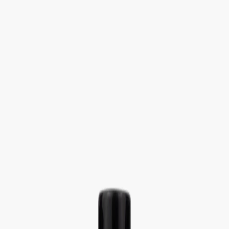
Определяем...
Профиль
Каталог
Бренды
Новинки
Хиты
Скидки
Подборки
Блог
УХОД
ВОЛОСЫ
МАКИЯЖ
АРОМАТЫ
ДЛЯ ДЕТЕЙ
ДЛЯ МУЖЧИН
МИНИАТЮРЫ
НАБОРЫ
Определяем...
Бренды
Новинки
Хиты
Скидки
Подборки
Блог
Каталог