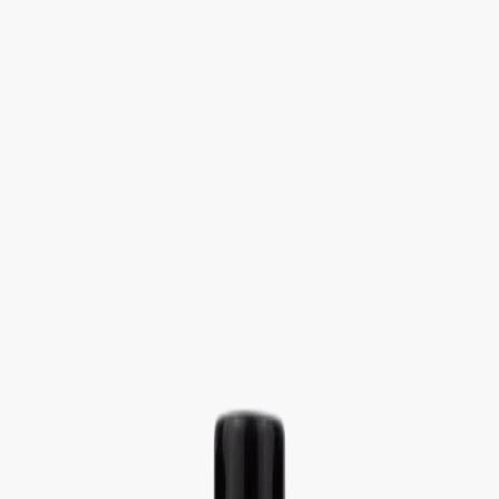
Определяем...
Профиль
Каталог
Бренды
Новинки
Хиты
Скидки
Подборки
Блог
УХОД
ВОЛОСЫ
МАКИЯЖ
АРОМАТЫ
ДЛЯ ДЕТЕЙ
ДЛЯ МУЖЧИН
МИНИАТЮРЫ
НАБОРЫ
Определяем...
Бренды
Новинки
Хиты
Скидки
Подборки
Блог
Каталог