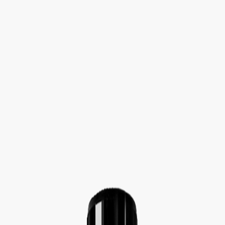
Определяем...
Профиль
Каталог
Бренды
Новинки
Хиты
Скидки
Подборки
Блог
УХОД
ВОЛОСЫ
МАКИЯЖ
АРОМАТЫ
ДЛЯ ДЕТЕЙ
ДЛЯ МУЖЧИН
МИНИАТЮРЫ
НАБОРЫ
Определяем...
Бренды
Новинки
Хиты
Скидки
Подборки
Блог
Каталог