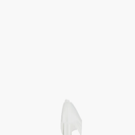
Определяем...
Профиль
Каталог
Бренды
Новинки
Хиты
Скидки
Подборки
Блог
УХОД
ВОЛОСЫ
МАКИЯЖ
АРОМАТЫ
ДЛЯ ДЕТЕЙ
ДЛЯ МУЖЧИН
МИНИАТЮРЫ
НАБОРЫ
Определяем...
Бренды
Новинки
Хиты
Скидки
Подборки
Блог
Каталог