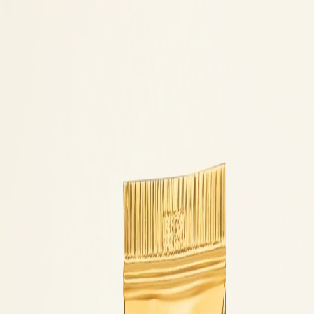
Определяем...
Профиль
Каталог
Бренды
Новинки
Хиты
Скидки
Подборки
Блог
УХОД
ВОЛОСЫ
МАКИЯЖ
АРОМАТЫ
ДЛЯ ДЕТЕЙ
ДЛЯ МУЖЧИН
МИНИАТЮРЫ
НАБОРЫ
Определяем...
Бренды
Новинки
Хиты
Скидки
Подборки
Блог
Каталог