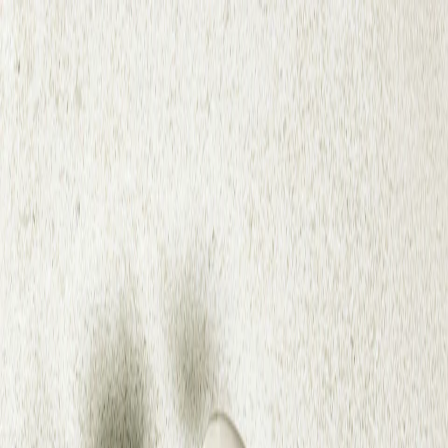
Определяем...
Профиль
Каталог
Бренды
Новинки
Хиты
Скидки
Подборки
Блог
УХОД
ВОЛОСЫ
МАКИЯЖ
АРОМАТЫ
ДЛЯ ДЕТЕЙ
ДЛЯ МУЖЧИН
МИНИАТЮРЫ
НАБОРЫ
Определяем...
Бренды
Новинки
Хиты
Скидки
Подборки
Блог
Каталог