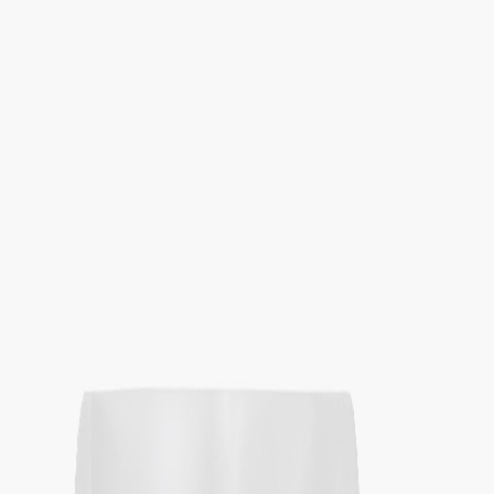
Определяем...
Профиль
Каталог
Бренды
Новинки
Хиты
Скидки
Подборки
Блог
УХОД
ВОЛОСЫ
МАКИЯЖ
АРОМАТЫ
ДЛЯ ДЕТЕЙ
ДЛЯ МУЖЧИН
МИНИАТЮРЫ
НАБОРЫ
Определяем...
Бренды
Новинки
Хиты
Скидки
Подборки
Блог
Каталог