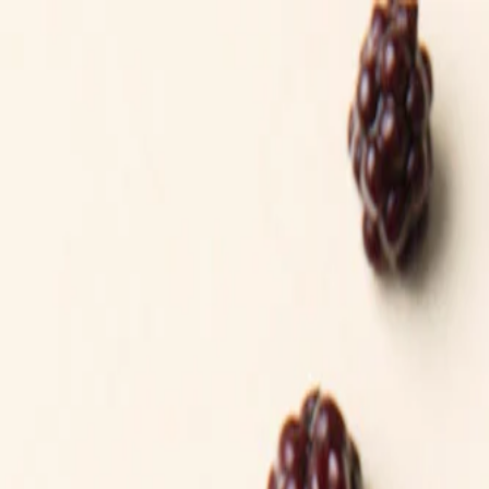
Определяем...
Профиль
Каталог
Бренды
Новинки
Хиты
Скидки
Подборки
Блог
УХОД
ВОЛОСЫ
МАКИЯЖ
АРОМАТЫ
ДЛЯ ДЕТЕЙ
ДЛЯ МУЖЧИН
МИНИАТЮРЫ
НАБОРЫ
Определяем...
Бренды
Новинки
Хиты
Скидки
Подборки
Блог
Каталог