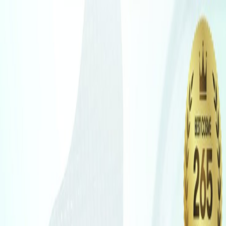
Определяем...
Профиль
Каталог
Бренды
Новинки
Хиты
Скидки
Подборки
Блог
УХОД
ВОЛОСЫ
МАКИЯЖ
АРОМАТЫ
ДЛЯ ДЕТЕЙ
ДЛЯ МУЖЧИН
МИНИАТЮРЫ
НАБОРЫ
Определяем...
Бренды
Новинки
Хиты
Скидки
Подборки
Блог
Каталог