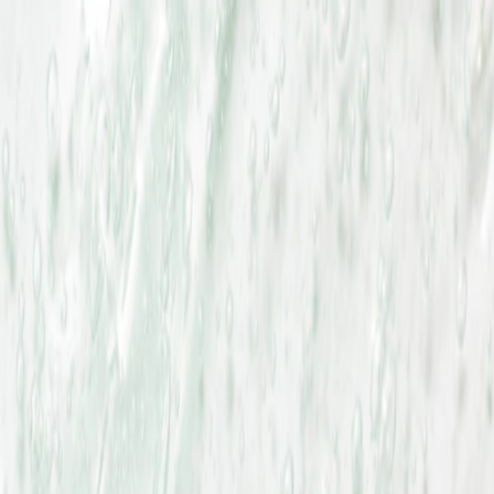
Определяем...
Профиль
Каталог
Бренды
Новинки
Хиты
Скидки
Подборки
Блог
УХОД
ВОЛОСЫ
МАКИЯЖ
АРОМАТЫ
ДЛЯ ДЕТЕЙ
ДЛЯ МУЖЧИН
МИНИАТЮРЫ
НАБОРЫ
Определяем...
Бренды
Новинки
Хиты
Скидки
Подборки
Блог
Каталог