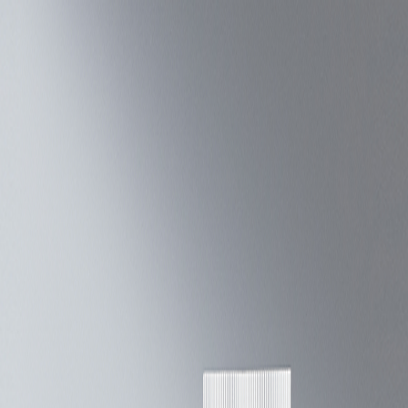
Определяем...
Профиль
Каталог
Бренды
Новинки
Хиты
Скидки
Подборки
Блог
УХОД
ВОЛОСЫ
МАКИЯЖ
АРОМАТЫ
ДЛЯ ДЕТЕЙ
ДЛЯ МУЖЧИН
МИНИАТЮРЫ
НАБОРЫ
Определяем...
Бренды
Новинки
Хиты
Скидки
Подборки
Блог
Каталог