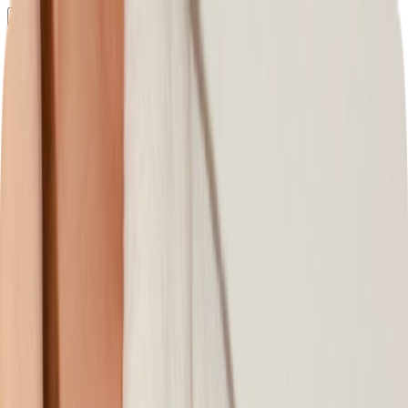
Определяем...
Профиль
Каталог
Бренды
Новинки
Хиты
Скидки
Подборки
Блог
УХОД
ВОЛОСЫ
МАКИЯЖ
АРОМАТЫ
ДЛЯ ДЕТЕЙ
ДЛЯ МУЖЧИН
МИНИАТЮРЫ
НАБОРЫ
Определяем...
Бренды
Новинки
Хиты
Скидки
Подборки
Блог
Каталог