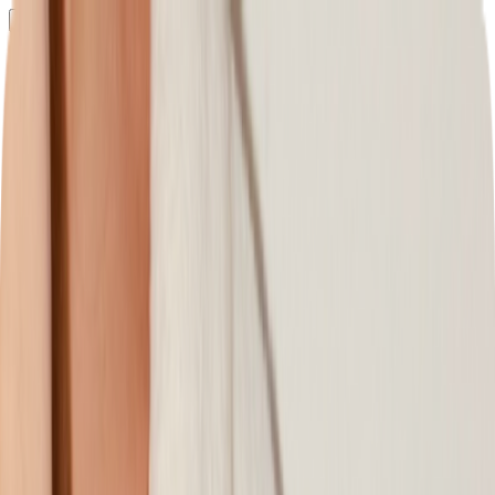
Определяем...
Профиль
Каталог
Бренды
Новинки
Хиты
Скидки
Подборки
Блог
УХОД
ВОЛОСЫ
МАКИЯЖ
АРОМАТЫ
ДЛЯ ДЕТЕЙ
ДЛЯ МУЖЧИН
МИНИАТЮРЫ
НАБОРЫ
Определяем...
Бренды
Новинки
Хиты
Скидки
Подборки
Блог
Каталог