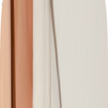
Определяем...
Профиль
Каталог
Бренды
Новинки
Хиты
Скидки
Подборки
Блог
УХОД
ВОЛОСЫ
МАКИЯЖ
АРОМАТЫ
ДЛЯ ДЕТЕЙ
ДЛЯ МУЖЧИН
МИНИАТЮРЫ
НАБОРЫ
Определяем...
Бренды
Новинки
Хиты
Скидки
Подборки
Блог
Каталог