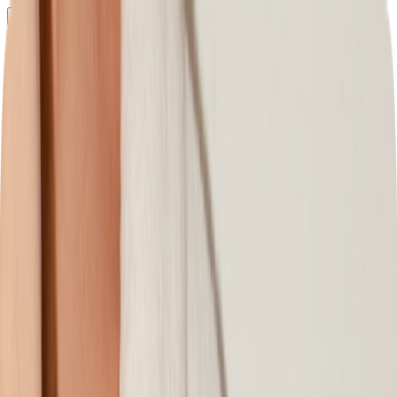
Определяем...
Профиль
Каталог
Бренды
Новинки
Хиты
Скидки
Подборки
Блог
УХОД
ВОЛОСЫ
МАКИЯЖ
АРОМАТЫ
ДЛЯ ДЕТЕЙ
ДЛЯ МУЖЧИН
МИНИАТЮРЫ
НАБОРЫ
Определяем...
Бренды
Новинки
Хиты
Скидки
Подборки
Блог
Каталог