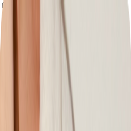
Определяем...
Профиль
Каталог
Бренды
Новинки
Хиты
Скидки
Подборки
Блог
УХОД
ВОЛОСЫ
МАКИЯЖ
АРОМАТЫ
ДЛЯ ДЕТЕЙ
ДЛЯ МУЖЧИН
МИНИАТЮРЫ
НАБОРЫ
Определяем...
Бренды
Новинки
Хиты
Скидки
Подборки
Блог
Каталог