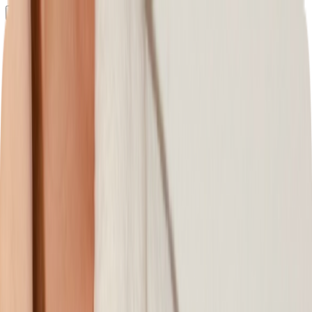
Определяем...
Профиль
Каталог
Бренды
Новинки
Хиты
Скидки
Подборки
Блог
УХОД
ВОЛОСЫ
МАКИЯЖ
АРОМАТЫ
ДЛЯ ДЕТЕЙ
ДЛЯ МУЖЧИН
МИНИАТЮРЫ
НАБОРЫ
Определяем...
Бренды
Новинки
Хиты
Скидки
Подборки
Блог
Каталог