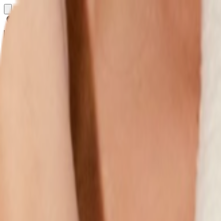
Определяем...
Профиль
Каталог
Бренды
Новинки
Хиты
Скидки
Подборки
Блог
УХОД
ВОЛОСЫ
МАКИЯЖ
АРОМАТЫ
ДЛЯ ДЕТЕЙ
ДЛЯ МУЖЧИН
МИНИАТЮРЫ
НАБОРЫ
Определяем...
Бренды
Новинки
Хиты
Скидки
Подборки
Блог
Каталог