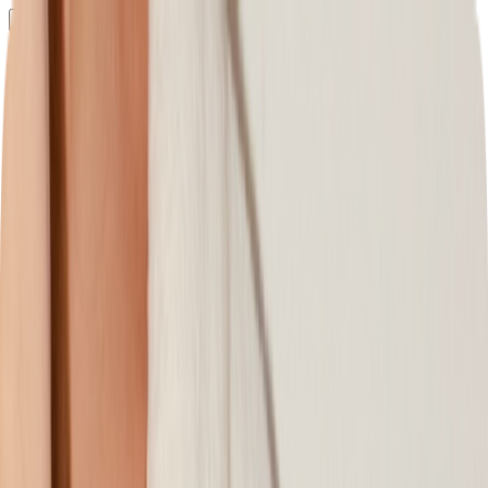
Определяем...
Профиль
Каталог
Бренды
Новинки
Хиты
Скидки
Подборки
Блог
УХОД
ВОЛОСЫ
МАКИЯЖ
АРОМАТЫ
ДЛЯ ДЕТЕЙ
ДЛЯ МУЖЧИН
МИНИАТЮРЫ
НАБОРЫ
Определяем...
Бренды
Новинки
Хиты
Скидки
Подборки
Блог
Каталог