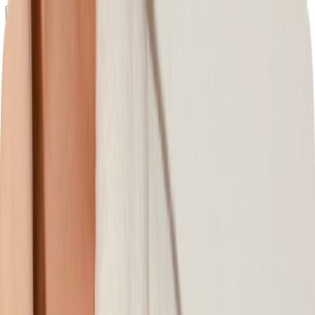
Определяем...
Профиль
Каталог
Бренды
Новинки
Хиты
Скидки
Подборки
Блог
УХОД
ВОЛОСЫ
МАКИЯЖ
АРОМАТЫ
ДЛЯ ДЕТЕЙ
ДЛЯ МУЖЧИН
МИНИАТЮРЫ
НАБОРЫ
Определяем...
Бренды
Новинки
Хиты
Скидки
Подборки
Блог
Каталог