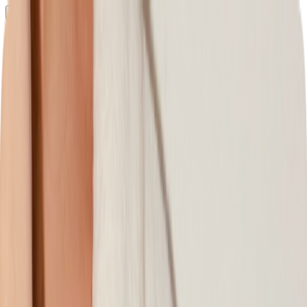
Определяем...
Профиль
Каталог
Бренды
Новинки
Хиты
Скидки
Подборки
Блог
УХОД
ВОЛОСЫ
МАКИЯЖ
АРОМАТЫ
ДЛЯ ДЕТЕЙ
ДЛЯ МУЖЧИН
МИНИАТЮРЫ
НАБОРЫ
Определяем...
Бренды
Новинки
Хиты
Скидки
Подборки
Блог
Каталог