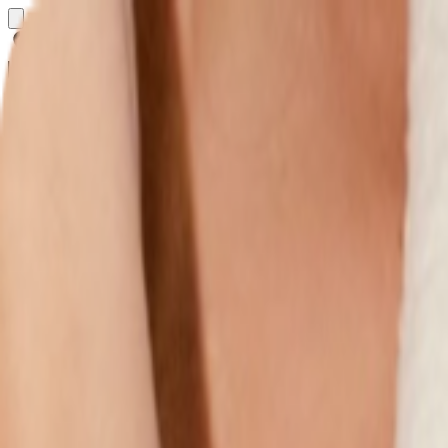
Определяем...
Профиль
Каталог
Бренды
Новинки
Хиты
Скидки
Подборки
Блог
УХОД
ВОЛОСЫ
МАКИЯЖ
АРОМАТЫ
ДЛЯ ДЕТЕЙ
ДЛЯ МУЖЧИН
МИНИАТЮРЫ
НАБОРЫ
Определяем...
Бренды
Новинки
Хиты
Скидки
Подборки
Блог
Каталог