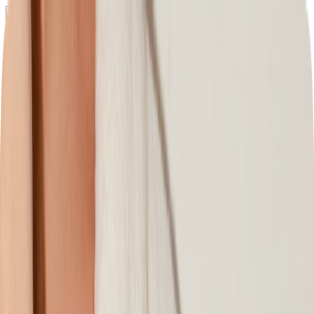
Определяем...
Профиль
Каталог
Бренды
Новинки
Хиты
Скидки
Подборки
Блог
УХОД
ВОЛОСЫ
МАКИЯЖ
АРОМАТЫ
ДЛЯ ДЕТЕЙ
ДЛЯ МУЖЧИН
МИНИАТЮРЫ
НАБОРЫ
Определяем...
Бренды
Новинки
Хиты
Скидки
Подборки
Блог
Каталог