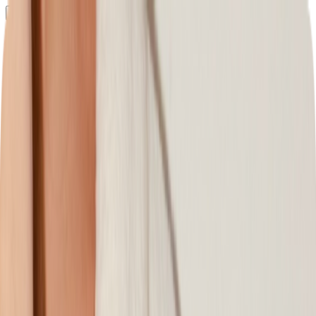
Определяем...
Профиль
Каталог
Бренды
Новинки
Хиты
Скидки
Подборки
Блог
УХОД
ВОЛОСЫ
МАКИЯЖ
АРОМАТЫ
ДЛЯ ДЕТЕЙ
ДЛЯ МУЖЧИН
МИНИАТЮРЫ
НАБОРЫ
Определяем...
Бренды
Новинки
Хиты
Скидки
Подборки
Блог
Каталог