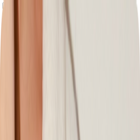
Определяем...
Профиль
Каталог
Бренды
Новинки
Хиты
Скидки
Подборки
Блог
УХОД
ВОЛОСЫ
МАКИЯЖ
АРОМАТЫ
ДЛЯ ДЕТЕЙ
ДЛЯ МУЖЧИН
МИНИАТЮРЫ
НАБОРЫ
Определяем...
Бренды
Новинки
Хиты
Скидки
Подборки
Блог
Каталог